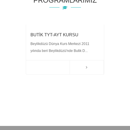
PROGRAMLARIMIZ
BUTİK TYT-AYT KURSU
Beylikdüzü Dünya Kurs Merkezi 2011
yılında beri Beylikdüzü'nde Butik D...
BEYL
Beylikdü
hazırlan