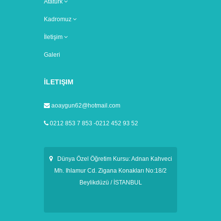
Atatürk
Kadromuz
İletişim
Galeri
İLETIŞIM
aoaygun62@hotmail.com
0212 853 7 853 -0212 452 93 52
Dünya Özel Öğretim Kursu: Adnan Kahveci
Mh. Ihlamur Cd. Zigana Konakları No:18/2
Beylikdüzü / İSTANBUL